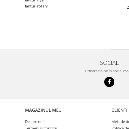
lanturi flyer
lanturi rotary
SOCIAL
Urmareste-ne in social me
MAGAZINUL MEU
CLIENTI
Despre noi
Metode de
Termeni si Conditii
Politica d