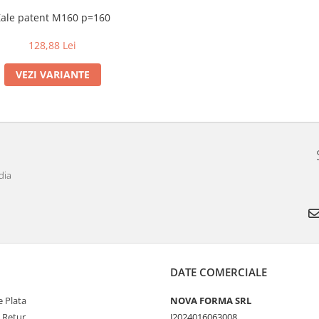
Zale patent M160 p=160
128,88 Lei
VEZI VARIANTE
dia
DATE COMERCIALE
 Plata
NOVA FORMA SRL
e Retur
J2024016063008