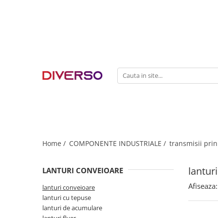
FILAMENTE 3D
PETG
PLA
ABS
ASA
SILK
TPU
HIPS
Home /
COMPONENTE INDUSTRIALE /
transmisii prin
PMMA
lantur
LANTURI CONVEIOARE
MULTIMATERIAL
Afiseaza:
lanturi conveioare
lanturi cu tepuse
lanturi de acumulare