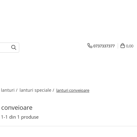
0737337377
0,00
 lanturi /
lanturi speciale /
lanturi conveioare
i conveioare
1-
1
din
1
produse