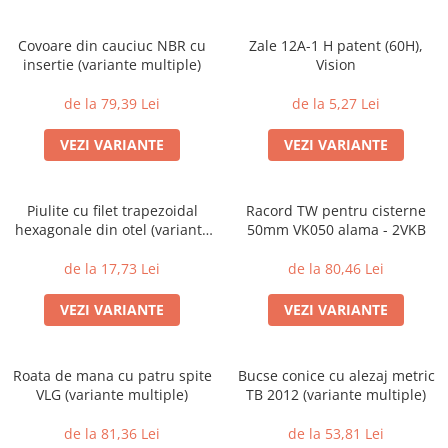
Covoare din cauciuc NBR cu
Zale 12A-1 H patent (60H),
insertie (variante multiple)
Vision
de la 79,39 Lei
de la 5,27 Lei
VEZI VARIANTE
VEZI VARIANTE
Piulite cu filet trapezoidal
Racord TW pentru cisterne
hexagonale din otel (variante
50mm VK050 alama - 2VKB
multiple)
de la 17,73 Lei
de la 80,46 Lei
VEZI VARIANTE
VEZI VARIANTE
Roata de mana cu patru spite
Bucse conice cu alezaj metric
VLG (variante multiple)
TB 2012 (variante multiple)
de la 81,36 Lei
de la 53,81 Lei