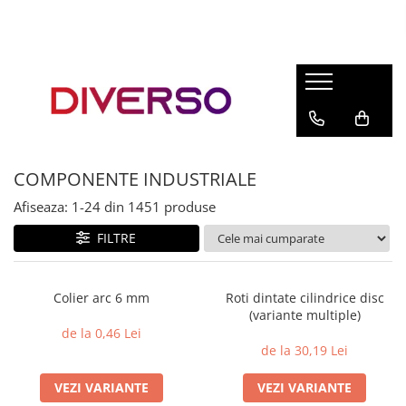
FILAMENTE 3D
PETG
PLA
ABS
COMPONENTE INDUSTRIALE
ASA
Afiseaza:
1-
24
din
1451
produse
SILK
TPU
FILTRE
HIPS
PMMA
Colier arc 6 mm
Roti dintate cilindrice disc
(variante multiple)
MULTIMATERIAL
de la 0,46 Lei
de la 30,19 Lei
VEZI VARIANTE
VEZI VARIANTE