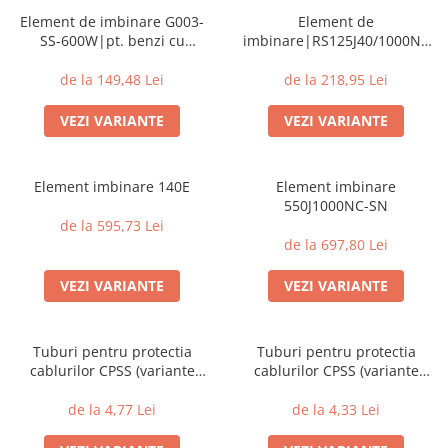
Element de imbinare G003-
Element de
SS-600W|pt. benzi cu
imbinare|RS125J40/1000NC
grosimea 2,5-3,0 mm cu tija
3,2-4,8 mm cu tija
de la 149,48 Lei
de la 218,95 Lei
VEZI VARIANTE
VEZI VARIANTE
Element imbinare 140E
Element imbinare
550J1000NC-SN
de la 595,73 Lei
de la 697,80 Lei
VEZI VARIANTE
VEZI VARIANTE
Tuburi pentru protectia
Tuburi pentru protectia
cablurilor CPSS (variante
cablurilor CPSS (variante
multiple)
multiple)
de la 4,77 Lei
de la 4,33 Lei