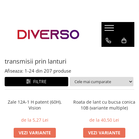
FILAMENTE 3D
PETG
PLA
ABS
transmisii prin lanturi
ASA
Afiseaza:
1-
24
din
207
produse
SILK
TPU
FILTRE
HIPS
PMMA
Zale 12A-1 H patent (60H),
Roata de lant cu bucsa conica
Vision
10B (variante multiple)
MULTIMATERIAL
de la 5,27 Lei
de la 40,50 Lei
VEZI VARIANTE
VEZI VARIANTE