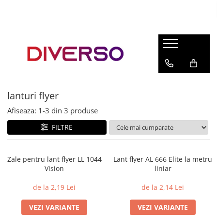
FILAMENTE 3D
PETG
PLA
ABS
lanturi flyer
ASA
Afiseaza:
1-
3
din
3
produse
SILK
TPU
FILTRE
HIPS
PMMA
Zale pentru lant flyer LL 1044
Lant flyer AL 666 Elite la metru
Vision
liniar
MULTIMATERIAL
de la 2,19 Lei
de la 2,14 Lei
VEZI VARIANTE
VEZI VARIANTE