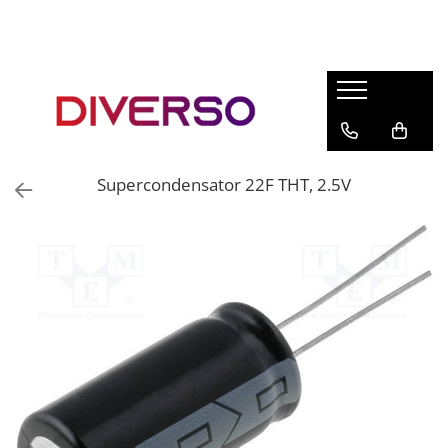
FILAMENTE 3D
PETG
PLA
ABS
Supercondensator 22F THT, 2.5V
ASA
SILK
TPU
HIPS
PMMA
MULTIMATERIAL