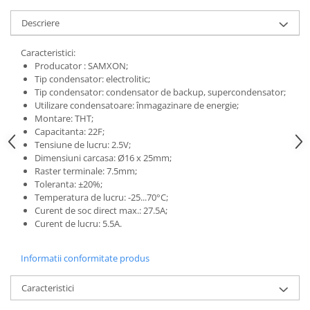
Descriere
Caracteristici:
Producator
: SAMXON;
Tip condensator: electrolitic
;
Tip condensator: condensator de backup, supercondensator;
Utilizare condensatoare: înmagazinare de energie
;
Montare: THT
;
Capacitanta: 22F;
Tensiune de lucru: 2.5V;
Dimensiuni carcasa: Ø16 x 25mm
;
Raster terminale: 7.5mm
;
Toleranta: ±20%
;
Temperatura de lucru: -25...70°C;
Curent de soc direct max.: 27.5A
;
Curent de lucru: 5.5A.
Informatii conformitate produs
Caracteristici