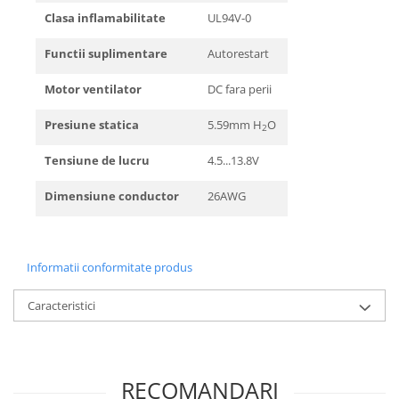
Clasa inflamabilitate
UL94V-0
Functii suplimentare
Autorestart
Motor ventilator
DC fara perii
Presiune statica
5.59mm H
O
2
Tensiune de lucru
4.5...13.8V
Dimensiune conductor
26AWG
Informatii conformitate produs
Caracteristici
RECOMANDARI