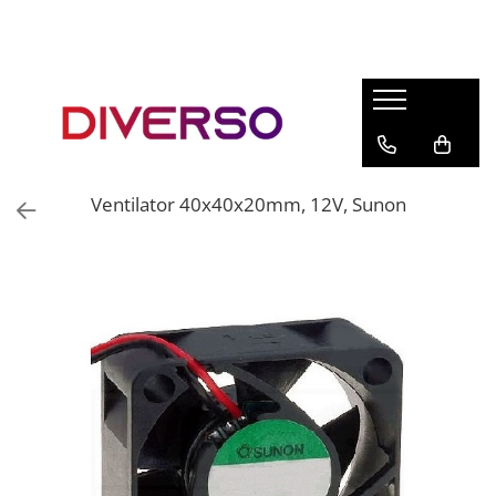
FILAMENTE 3D
PETG
PLA
ABS
Ventilator 40x40x20mm, 12V, Sunon
ASA
SILK
TPU
HIPS
PMMA
MULTIMATERIAL