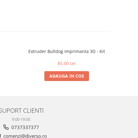
Extruder Bulldog Imprimanta 3D - Kit
Radiato
85,00 Lei
ADAUGA IN COS
SUPORT CLIENTI
9.00-19.00
0737337377
comenzi@diverso.ro