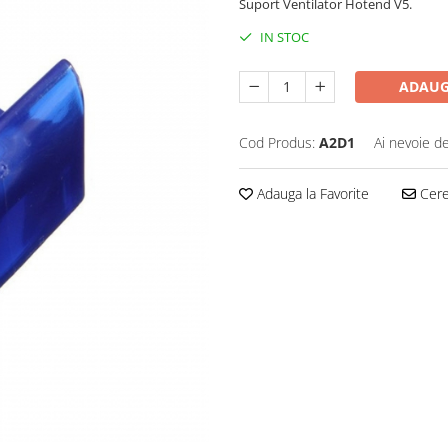
Suport Ventilator Hotend V5.
IN STOC
ADAUG
Cod Produs:
A2D1
Ai nevoie de
Adauga la Favorite
Cere 