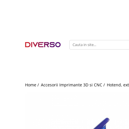
FILAMENTE 3D
PETG
PLA
ABS
ASA
SILK
TPU
HIPS
Home /
Accesorii Imprimante 3D si CNC /
Hotend, ext
PMMA
MULTIMATERIAL