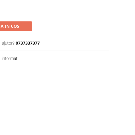
A IN COS
 ajutor?
0737337377
informatii