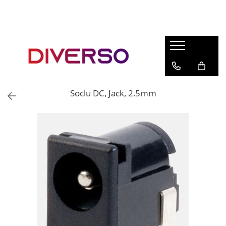
FILAMENTE 3D
PETG
PLA
ABS
Soclu DC, Jack, 2.5mm
ASA
SILK
TPU
HIPS
PMMA
MULTIMATERIAL