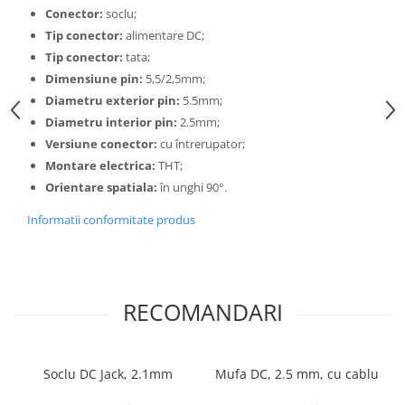
Conector:
soclu;
Tip conector:
alimentare DC;
Tip conector:
tata;
Dimensiune pin:
5,5/2,5mm;
Diametru exterior pin:
5.5mm;
Diametru interior pin:
2.5mm;
Versiune conector:
cu întrerupator;
Montare electrica:
THT;
Orientare spatiala:
în unghi 90°.
Informatii conformitate produs
RECOMANDARI
Soclu DC Jack, 2.1mm
Mufa DC, 2.5 mm, cu cablu