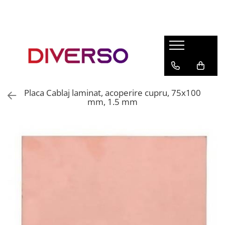
FILAMENTE 3D
PETG
PLA
ABS
Placa Cablaj laminat, acoperire cupru, 75x100
ASA
mm, 1.5 mm
SILK
TPU
HIPS
PMMA
MULTIMATERIAL