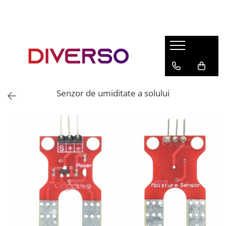
FILAMENTE 3D
PETG
PLA
ABS
Senzor de umiditate a solului
ASA
SILK
TPU
HIPS
PMMA
MULTIMATERIAL