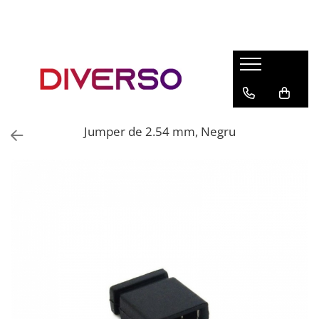
FILAMENTE 3D
PETG
PLA
ABS
Jumper de 2.54 mm, Negru
ASA
SILK
TPU
HIPS
PMMA
MULTIMATERIAL