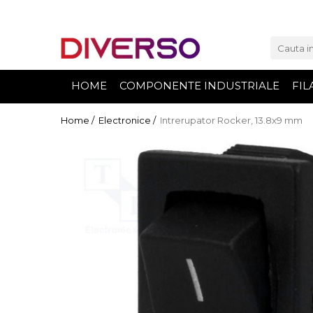
FILAMENTE 3D
PETG
HOME
COMPONENTE INDUSTRIALE
FIL
PLA
ABS
Home /
Electronice /
Intrerupator Rocker, 13.8x9 mm
ASA
SILK
TPU
HIPS
PMMA
MULTIMATERIAL