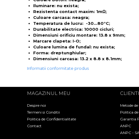
Iluminare: nu exista;
Rezistenta contact maxim: 1mΩ;
Culoare carcasa: neagra;
Temperatura de lucru: -30...80°C;
Durabilitate electrica: 10000 cicluri;
Dimensiuni orificiu montare: 13.8 x 9mm;
Marcare clapeta: I-O;
Culoare lumina de fundal: nu exista;
Forma: dreptunghiular;
Dimensiuni carcasa: 13.2 x 8.8 x 8.1mm;
Informatii conformitate produs
MAGAZINUL MEU
CLIENT
Despre noi
Metode de
Termeni si Conditii
Politica d
Politica de Confidentialitate
Garantia 
Contact
ANPC
ANPC - S