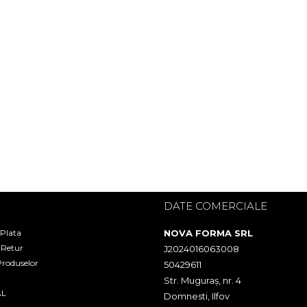
I
DATE COMERCIALE
 Plata
NOVA FORMA SRL
e Retur
J2024016063008
Produselor
50429611
Str. Muguraș, nr. 4
AL
Domnesti, Ilfov