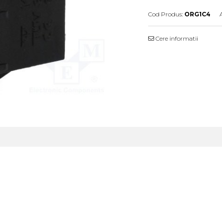
Cod Produs:
ORG1C4
Cere informatii