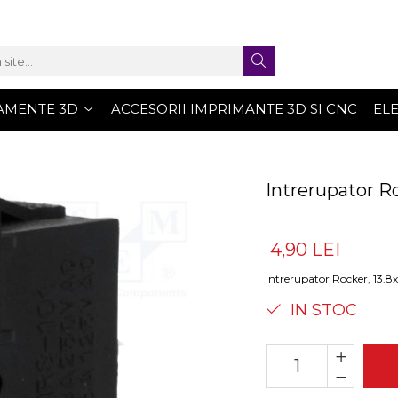
AMENTE 3D
ACCESORII IMPRIMANTE 3D SI CNC
EL
Intrerupator R
4,90 LEI
Intrerupator Rocker, 13.
IN STOC