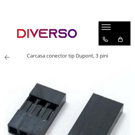
FILAMENTE 3D
PETG
PLA
ABS
Carcasa conector tip Dupont, 3 pini
ASA
SILK
TPU
HIPS
PMMA
MULTIMATERIAL