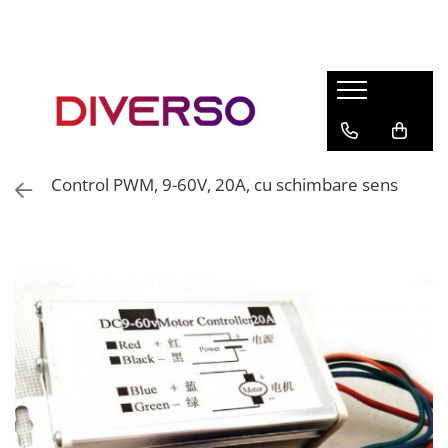
FILAMENTE 3D
PETG
PLA
ABS
Control PWM, 9-60V, 20A, cu schimbare sens
ASA
SILK
TPU
HIPS
PMMA
MULTIMATERIAL