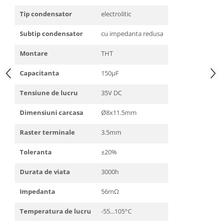
Tip condensator
electrolitic
Subtip condensator
cu impedanta redusa
Montare
THT
Capacitanta
150µF
Tensiune de lucru
35V DC
Dimensiuni carcasa
Ø8x11.5mm
Raster terminale
3.5mm
Toleranta
±20%
Durata de viata
3000h
Impedanta
56mΩ
Temperatura de lucru
-55...105°C