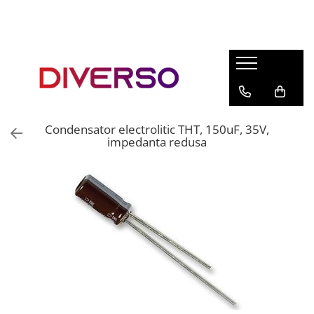
FILAMENTE 3D
PETG
PLA
ABS
Condensator electrolitic THT, 150uF, 35V,
ASA
impedanta redusa
SILK
TPU
HIPS
PMMA
MULTIMATERIAL