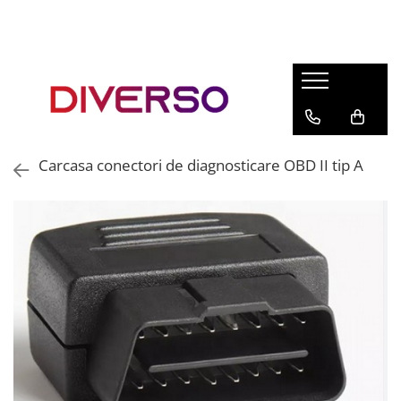
FILAMENTE 3D
PETG
PLA
ABS
Carcasa conectori de diagnosticare OBD II tip A
ASA
SILK
TPU
HIPS
PMMA
MULTIMATERIAL