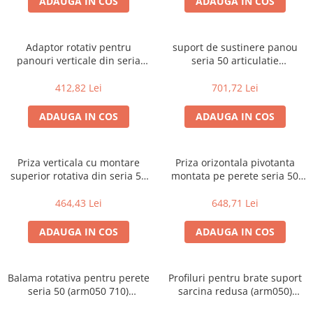
ADAUGA IN COS
ADAUGA IN COS
Adaptor rotativ pentru
suport de sustinere panou
panouri verticale din seria
seria 50 articulatie
arm 50 (arm050 830) (variante
intermediara rotativa (arm050
multiple)
500) (variante multiple)
412,82 Lei
701,72 Lei
ADAUGA IN COS
ADAUGA IN COS
Priza verticala cu montare
Priza orizontala pivotanta
superior rotativa din seria 50
montata pe perete seria 50
(arm050 610) (variante
(arm050 700) (variante
multiple)
multiple)
464,43 Lei
648,71 Lei
ADAUGA IN COS
ADAUGA IN COS
Balama rotativa pentru perete
Profiluri pentru brate suport
seria 50 (arm050 710)
sarcina redusa (arm050)
(variante multiple)
(variante multiple)