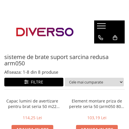
FILAMENTE 3D
PETG
PLA
ABS
sisteme de brate suport sarcina redusa
ASA
arm050
SILK
Afiseaza:
1-
8
din
8
produse
TPU
FILTRE
HIPS
PMMA
Capac lumini de avertizare
Element montare priza de
MULTIMATERIAL
pentru brat seria 50 m22
perete seria 50 (arm050 800)
(arm050 810) (variante
(variante multiple)
multiple)
114,25 Lei
103,19 Lei