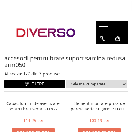
FILAMENTE 3D
PETG
PLA
ABS
accesorii pentru brate suport sarcina redusa
ASA
arm050
SILK
Afiseaza:
1-
7
din
7
produse
TPU
FILTRE
HIPS
PMMA
Capac lumini de avertizare
Element montare priza de
MULTIMATERIAL
pentru brat seria 50 m22
perete seria 50 (arm050 800)
(arm050 810) (variante
(variante multiple)
multiple)
114,25 Lei
103,19 Lei