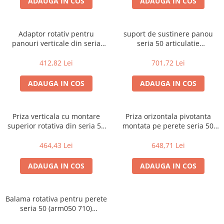
ADAUGA IN COS
ADAUGA IN COS
Adaptor rotativ pentru
suport de sustinere panou
panouri verticale din seria
seria 50 articulatie
arm 50 (arm050 830) (variante
intermediara rotativa (arm050
multiple)
500) (variante multiple)
412,82 Lei
701,72 Lei
ADAUGA IN COS
ADAUGA IN COS
Priza verticala cu montare
Priza orizontala pivotanta
superior rotativa din seria 50
montata pe perete seria 50
(arm050 610) (variante
(arm050 700) (variante
multiple)
multiple)
464,43 Lei
648,71 Lei
ADAUGA IN COS
ADAUGA IN COS
Balama rotativa pentru perete
seria 50 (arm050 710)
(variante multiple)