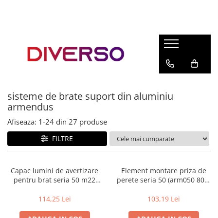
FILAMENTE 3D
PETG
PLA
ABS
sisteme de brate suport din aluminiu
ASA
armendus
SILK
Afiseaza:
1-
24
din
27
produse
TPU
FILTRE
HIPS
PMMA
Capac lumini de avertizare
Element montare priza de
MULTIMATERIAL
pentru brat seria 50 m22
perete seria 50 (arm050 800)
(arm050 810) (variante
(variante multiple)
multiple)
114,25 Lei
103,19 Lei