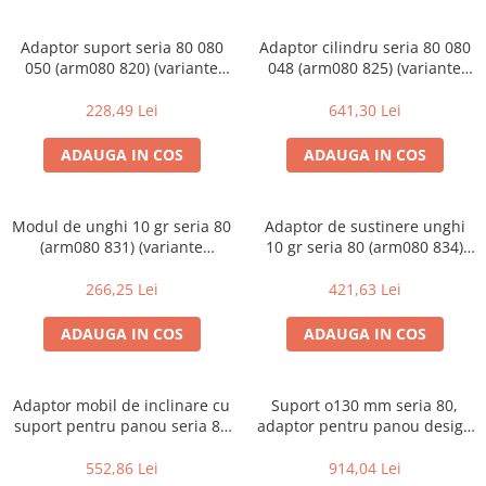
Adaptor suport seria 80 080
Adaptor cilindru seria 80 080
050 (arm080 820) (variante
048 (arm080 825) (variante
multiple)
multiple)
228,49 Lei
641,30 Lei
ADAUGA IN COS
ADAUGA IN COS
Modul de unghi 10 gr seria 80
Adaptor de sustinere unghi
(arm080 831) (variante
10 gr seria 80 (arm080 834)
multiple)
(variante multiple)
266,25 Lei
421,63 Lei
ADAUGA IN COS
ADAUGA IN COS
Adaptor mobil de inclinare cu
Suport o130 mm seria 80,
suport pentru panou seria 80
adaptor pentru panou design
(arm080 836) (variante
acordeon (arm080 840)
multiple)
(variante multiple)
552,86 Lei
914,04 Lei