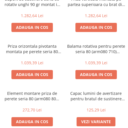
rotativ unghi 90 gr montat in
partea superioara cu brat din
partea de sus (arm080 600)
seria 80 (arm080 610)
(variante multiple)
(variante multiple)
1.282,64 Lei
1.282,64 Lei
ADAUGA IN COS
ADAUGA IN COS
Priza orizontala pivotanta
Balama rotativa pentru perete
montata pe perete seria 80
seria 80 (arm080 710)
(arm080 700) (variante
(variante multiple)
multiple)
1.039,39 Lei
1.039,39 Lei
ADAUGA IN COS
ADAUGA IN COS
Element montare priza de
Capac lumini de avertizare
perete seria 80 (arm080 800)
pentru bratul de sustinere
(variante multiple)
din seria 80 (arm080 810 811)
(variante multiple)
272,70 Lei
125,29 Lei
ADAUGA IN COS
VEZI VARIANTE