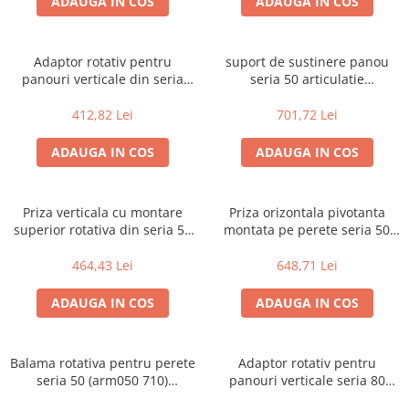
ADAUGA IN COS
ADAUGA IN COS
Adaptor rotativ pentru
suport de sustinere panou
panouri verticale din seria
seria 50 articulatie
arm 50 (arm050 830) (variante
intermediara rotativa (arm050
multiple)
500) (variante multiple)
412,82 Lei
701,72 Lei
ADAUGA IN COS
ADAUGA IN COS
Priza verticala cu montare
Priza orizontala pivotanta
superior rotativa din seria 50
montata pe perete seria 50
(arm050 610) (variante
(arm050 700) (variante
multiple)
multiple)
464,43 Lei
648,71 Lei
ADAUGA IN COS
ADAUGA IN COS
Balama rotativa pentru perete
Adaptor rotativ pentru
seria 50 (arm050 710)
panouri verticale seria 80
(variante multiple)
(arm080 830) (variante