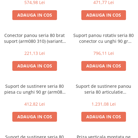
multiple)
574,98 Lei
471,77 Lei
ADAUGA IN COS
ADAUGA IN COS
Conector panou seria 80 brat
Suport panou rotativ seria 80
suport (arm080 310) (variante
conector cu unghi 90 gr
multiple)
(arm080 400) (variante
multiple)
221,13 Lei
796,11 Lei
ADAUGA IN COS
ADAUGA IN COS
Suport de sustinere seria 80
Suport de sustinere panou
piesa cu unghi 90 gr (arm080
seria 80 articulatie
420) (variante multiple)
intermediara rotativa (arm080
500) (variante multiple)
412,82 Lei
1.231,08 Lei
ADAUGA IN COS
ADAUGA IN COS
Suport de sustinere seria 80
Priza verticala montata pe