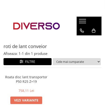
FILAMENTE 3D
PETG
PLA
ABS
roti de lant conveior
ASA
Afiseaza:
1-
1
din
1
produse
SILK
TPU
FILTRE
HIPS
PMMA
Roata disc lant transportor
P50 R25 Z=19
MULTIMATERIAL
758,11 Lei
VEZI VARIANTE