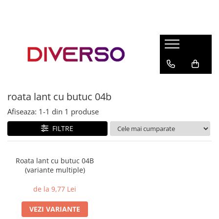
FILAMENTE 3D
PETG
PLA
ABS
roata lant cu butuc 04b
ASA
Afiseaza:
1-
1
din
1
produse
SILK
TPU
FILTRE
HIPS
PMMA
Roata lant cu butuc 04B
(variante multiple)
MULTIMATERIAL
de la 9,77 Lei
VEZI VARIANTE