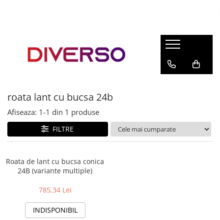
FILAMENTE 3D
PETG
PLA
ABS
roata lant cu bucsa 24b
ASA
Afiseaza:
1-
1
din
1
produse
SILK
TPU
FILTRE
HIPS
PMMA
Roata de lant cu bucsa conica
24B (variante multiple)
MULTIMATERIAL
785,34 Lei
INDISPONIBIL