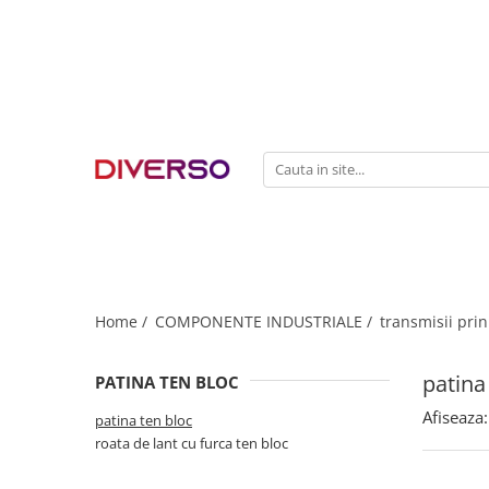
FILAMENTE 3D
PETG
PLA
ABS
ASA
SILK
TPU
HIPS
Home /
COMPONENTE INDUSTRIALE /
transmisii prin
PMMA
patina
PATINA TEN BLOC
MULTIMATERIAL
Afiseaza:
patina ten bloc
roata de lant cu furca ten bloc