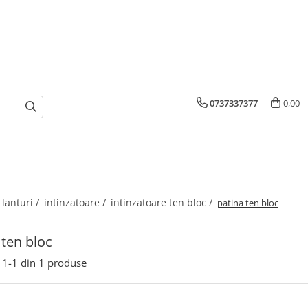
0737337377
0,00
 lanturi /
intinzatoare /
intinzatoare ten bloc /
patina ten bloc
 ten bloc
1-
1
din
1
produse