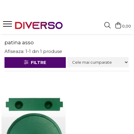
FILAMENTE 3D
0,00
PETG
PLA
patina asso
ABS
Afiseaza:
1-
1
din
1
produse
ASA
FILTRE
SILK
TPU
HIPS
PMMA
MULTIMATERIAL