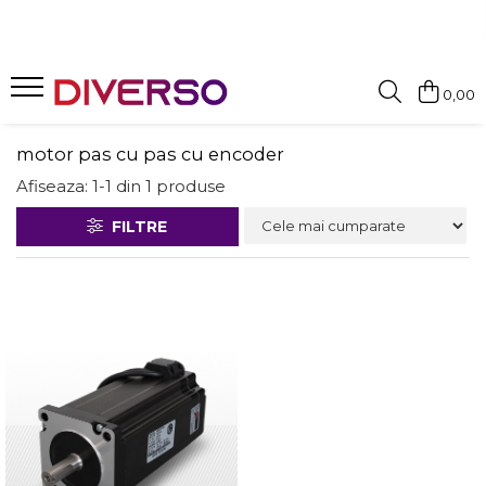
FILAMENTE 3D
0,00
PETG
PLA
motor pas cu pas cu encoder
ABS
Afiseaza:
1-
1
din
1
produse
ASA
FILTRE
SILK
TPU
HIPS
PMMA
MULTIMATERIAL