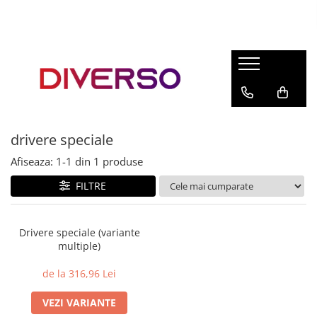
FILAMENTE 3D
PETG
PLA
ABS
drivere speciale
ASA
Afiseaza:
1-
1
din
1
produse
SILK
TPU
FILTRE
HIPS
PMMA
Drivere speciale (variante
multiple)
MULTIMATERIAL
de la 316,96 Lei
VEZI VARIANTE