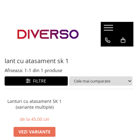
FILAMENTE 3D
PETG
PLA
ABS
lant cu atasament sk 1
ASA
Afiseaza:
1-
1
din
1
produse
SILK
TPU
FILTRE
HIPS
PMMA
Lanturi cu atasament SK 1
(variante multiple)
MULTIMATERIAL
de la 45,00 Lei
VEZI VARIANTE