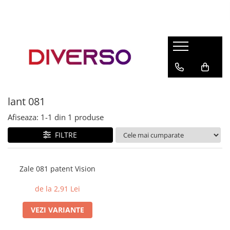
FILAMENTE 3D
PETG
PLA
ABS
lant 081
ASA
Afiseaza:
1-
1
din
1
produse
SILK
TPU
FILTRE
HIPS
PMMA
Zale 081 patent Vision
MULTIMATERIAL
de la 2,91 Lei
VEZI VARIANTE