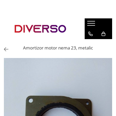
FILAMENTE 3D
PETG
PLA
ABS
Amortizor motor nema 23, metalic
ASA
SILK
TPU
HIPS
PMMA
MULTIMATERIAL