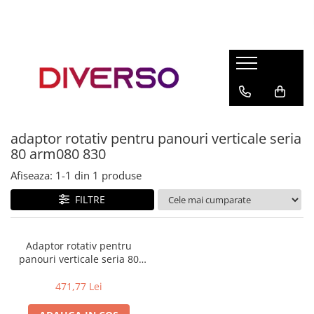
FILAMENTE 3D
PETG
PLA
ABS
adaptor rotativ pentru panouri verticale seria
ASA
80 arm080 830
SILK
Afiseaza:
1-
1
din
1
produse
TPU
FILTRE
HIPS
PMMA
Adaptor rotativ pentru
MULTIMATERIAL
panouri verticale seria 80
(arm080 830) (variante
multiple)
471,77 Lei