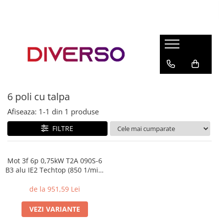
FILAMENTE 3D
PETG
PLA
ABS
6 poli cu talpa
ASA
Afiseaza:
1-
1
din
1
produse
SILK
TPU
FILTRE
HIPS
PMMA
Mot 3f 6p 0,75kW T2A 090S-6
B3 alu IE2 Techtop (850 1/min)
MULTIMATERIAL
230/400V 50Hz
de la 951,59 Lei
VEZI VARIANTE