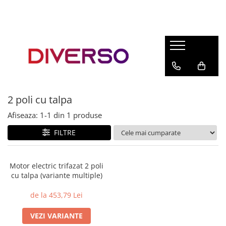
FILAMENTE 3D
PETG
PLA
ABS
2 poli cu talpa
ASA
Afiseaza:
1-
1
din
1
produse
SILK
TPU
FILTRE
HIPS
PMMA
Motor electric trifazat 2 poli
cu talpa (variante multiple)
MULTIMATERIAL
de la 453,79 Lei
VEZI VARIANTE