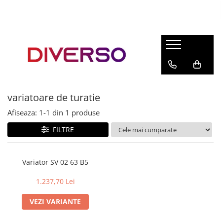
FILAMENTE 3D
PETG
PLA
ABS
variatoare de turatie
ASA
Afiseaza:
1-
1
din
1
produse
SILK
TPU
FILTRE
HIPS
PMMA
Variator SV 02 63 B5
MULTIMATERIAL
1.237,70 Lei
VEZI VARIANTE