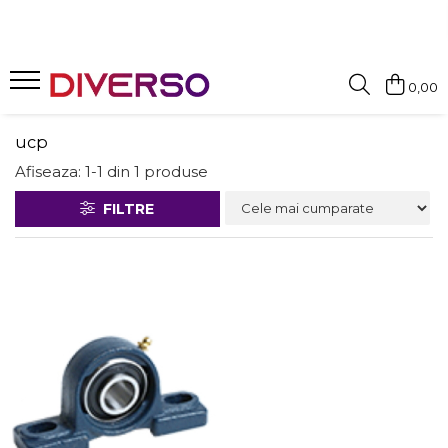
FILAMENTE 3D
0,00
PETG
PLA
ucp
ABS
Afiseaza:
1-
1
din
1
produse
ASA
FILTRE
SILK
TPU
HIPS
PMMA
MULTIMATERIAL