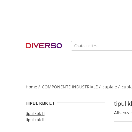
FILAMENTE 3D
PETG
PLA
ABS
ASA
SILK
TPU
HIPS
Home /
COMPONENTE INDUSTRIALE /
cuplaje /
cupla
PMMA
tipul k
TIPUL KBK L I
MULTIMATERIAL
Afiseaza:
tipul kbk l i
tipul kbk ll i