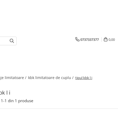
0737337377
0,00
je limitatoare /
kbk limitatoare de cuplu /
tipul kbk l i
bk l i
1-
1
din
1
produse