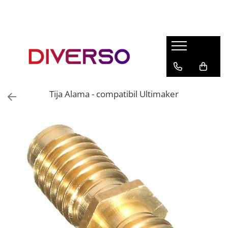
FILAMENTE 3D
PETG
PLA
ABS
Tija Alama - compatibil Ultimaker
ASA
SILK
TPU
HIPS
PMMA
MULTIMATERIAL