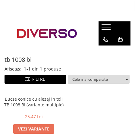
FILAMENTE 3D
PETG
PLA
ABS
tb 1008 bi
ASA
Afiseaza:
1-
1
din
1
produse
SILK
TPU
FILTRE
HIPS
PMMA
Bucse conice cu alezaj in toli
TB 1008 BI (variante multiple)
MULTIMATERIAL
25,47 Lei
VEZI VARIANTE