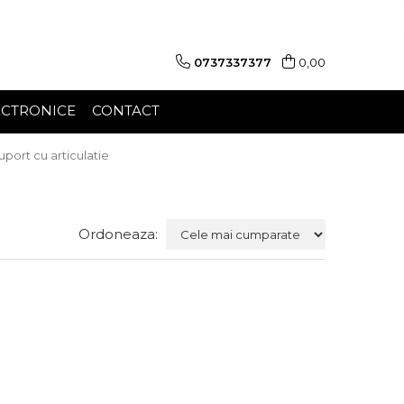
0737337377
0,00
ECTRONICE
CONTACT
uport cu articulatie
Ordoneaza: