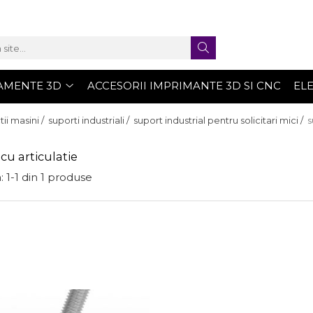
AMENTE 3D
ACCESORII IMPRIMANTE 3D SI CNC
EL
ii masini /
suporti industriali /
suport industrial pentru solicitari mici /
s
cu articulatie
:
1-
1
din
1
produse