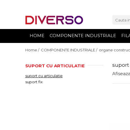
FILAMENTE 3D
PETG
HOME
COMPONENTE INDUSTRIALE
FIL
PLA
ABS
Home /
COMPONENTE INDUSTRIALE /
organe construct
ASA
suport 
SUPORT CU ARTICULATIE
SILK
Afiseaza
suport cu articulatie
TPU
suport fix
HIPS
PMMA
MULTIMATERIAL