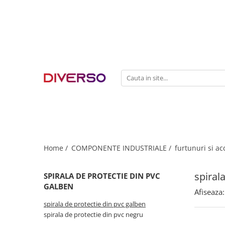
FILAMENTE 3D
PETG
PLA
ABS
ASA
SILK
TPU
HIPS
Home /
COMPONENTE INDUSTRIALE /
furtunuri si ac
PMMA
spiral
SPIRALA DE PROTECTIE DIN PVC
MULTIMATERIAL
GALBEN
Afiseaza:
spirala de protectie din pvc galben
spirala de protectie din pvc negru