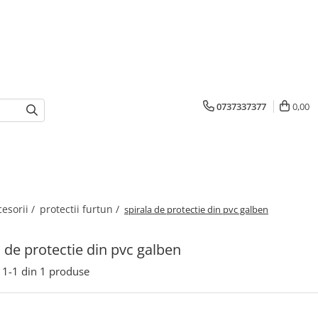
0737337377
0,00
cesorii /
protectii furtun /
spirala de protectie din pvc galben
a de protectie din pvc galben
1-
1
din
1
produse