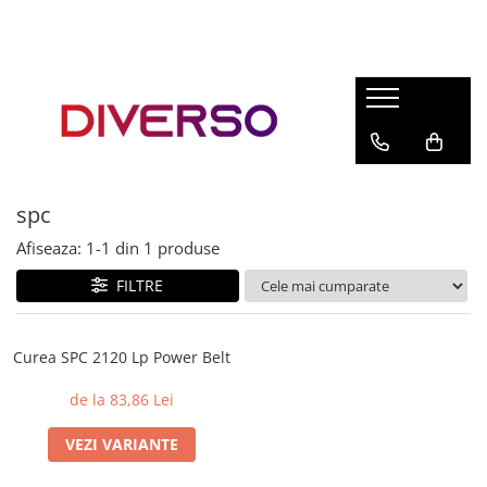
FILAMENTE 3D
PETG
PLA
ABS
spc
ASA
Afiseaza:
1-
1
din
1
produse
SILK
TPU
FILTRE
HIPS
PMMA
Curea SPC 2120 Lp Power Belt
MULTIMATERIAL
de la 83,86 Lei
VEZI VARIANTE