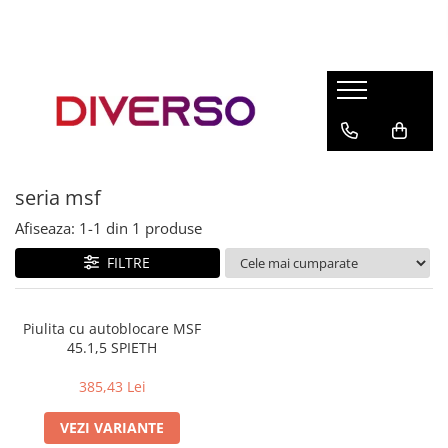
FILAMENTE 3D
PETG
PLA
ABS
seria msf
ASA
Afiseaza:
1-
1
din
1
produse
SILK
TPU
FILTRE
HIPS
PMMA
Piulita cu autoblocare MSF
45.1,5 SPIETH
MULTIMATERIAL
385,43 Lei
VEZI VARIANTE