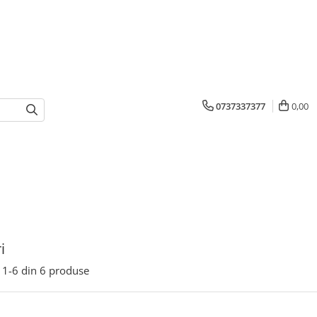
0737337377
0,00
i
1-
6
din
6
produse