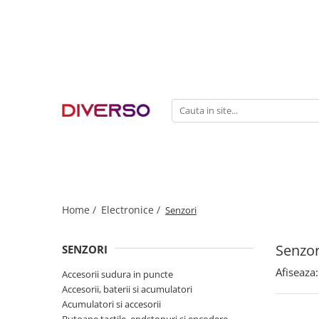
FILAMENTE 3D
PETG
PLA
ABS
ASA
SILK
TPU
HIPS
Home /
Electronice /
Senzori
PMMA
Senzor
SENZORI
MULTIMATERIAL
Afiseaza:
Accesorii sudura in puncte
Accesorii, baterii si acumulatori
Acumulatori si accesorii