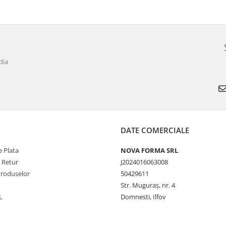
dia
DATE COMERCIALE
 Plata
NOVA FORMA SRL
e Retur
J2024016063008
Produselor
50429611
Str. Muguraș, nr. 4
L
Domnesti, Ilfov