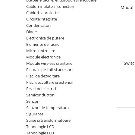
Butoane tactile, endstopuri si encodere
Cabluri mufate si conectori
Modul 
Cabluri si protectii
Circuite integrate
Condensatori
Diode
Electronica de putere
Elemente de racire
Microcontrolere
Module electronice
Switc
Module wireless si antene
Pistoale de lipit si accesorii
Placi de dezvoltare
Placi dezvoltare si extensii
Rezistori electrici
Semiconductori
Senzori
Senzori de temperatura
Sigurante
Surse si transformatoare
Tehnologie LCD
Tehnologie LED