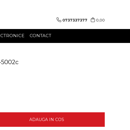
0737337377
0,00
ECTRONICE
CONTACT
k-5002c
ADAUGA IN COS