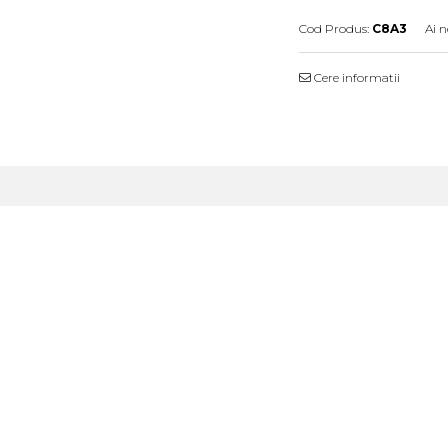
Cod Produs:
C8A3
Ai n
Cere informatii