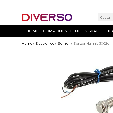
FILAMENTE 3D
PETG
HOME
COMPONENTE INDUSTRIALE
FIL
PLA
ABS
Home /
Electronice /
Senzori /
Senzor Hall njk-5002c
ASA
SILK
TPU
HIPS
PMMA
MULTIMATERIAL