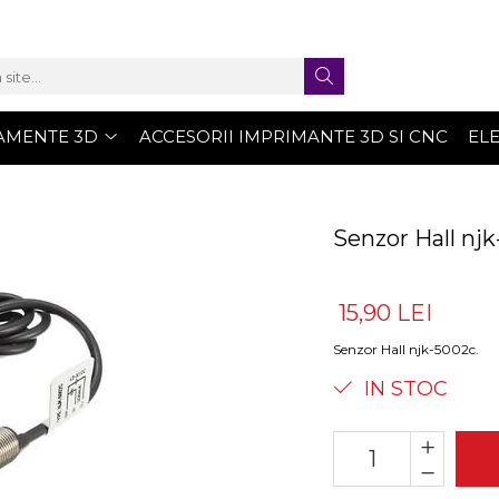
AMENTE 3D
ACCESORII IMPRIMANTE 3D SI CNC
EL
Senzor Hall nj
15,90 LEI
Senzor Hall njk-5002c.
IN STOC