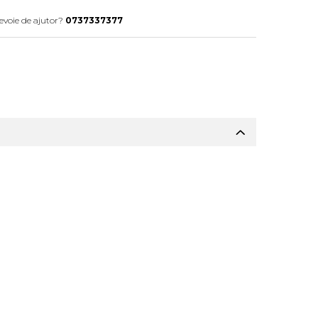
evoie de ajutor?
0737337377