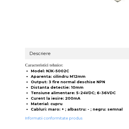
Descriere
Caracteristici tehnice:
Model: NJK-5002C
Aparenta: cilindru M12mm
Output: 3 fire normal deschise NPN
Distanta detectie: 10mm
Tensiune alimentare: 5-24VDC; 6-36VDC
Curent la iesire: 200mA
Material: cupru
Cabluri: maro: + ; albastru: - ; negru: semnal
Informatii conformitate produs