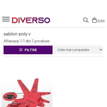
FILAMENTE 3D
0,00
PETG
PLA
sablon poly v
ABS
Afiseaza:
1-
1
din
1
produse
ASA
FILTRE
SILK
TPU
HIPS
PMMA
MULTIMATERIAL