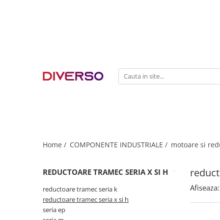
FILAMENTE 3D
PETG
PLA
ABS
ASA
SILK
TPU
HIPS
Home /
COMPONENTE INDUSTRIALE /
motoare si red
PMMA
reduct
REDUCTOARE TRAMEC SERIA X SI H
MULTIMATERIAL
Afiseaza:
reductoare tramec seria k
reductoare tramec seria x si h
seria ep