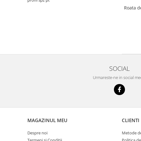
profil spz pt
Roata de
SOCIAL
Urmareste-ne in social me
MAGAZINUL MEU
CLIENTI
Despre noi
Metode de
Termeni si Conditii
Politica d