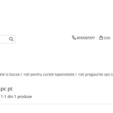
0737337377
0,00
ele si bucse /
roti pentru curele tapezoidale /
roti pregaurite spz 
spc pt
1-
1
din
1
produse