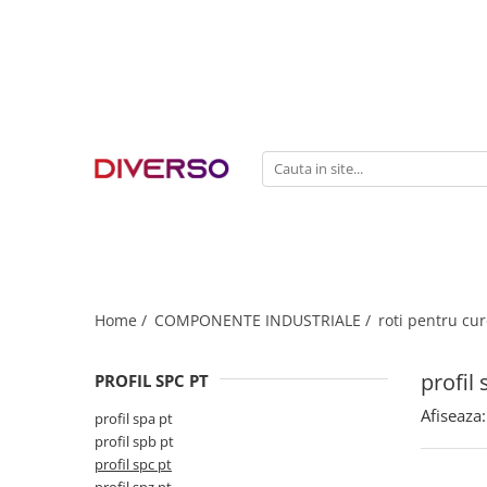
FILAMENTE 3D
PETG
PLA
ABS
ASA
SILK
TPU
HIPS
Home /
COMPONENTE INDUSTRIALE /
roti pentru cur
PMMA
profil 
PROFIL SPC PT
MULTIMATERIAL
Afiseaza:
profil spa pt
profil spb pt
profil spc pt