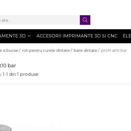
AMENTE 3D
ACCESORII IMPRIMANTE 3D SI CNC
EL
e si bucse /
roti pentru curele dintate /
bare dintate /
profil at10 bar
at10 bar
:
1-
1
din
1
produse