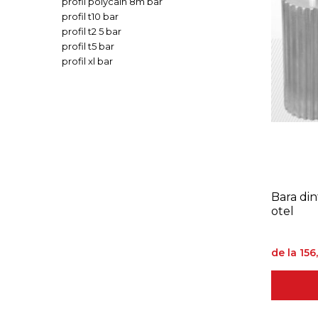
profil polycain 8m bar
profil t10 bar
profil t2 5 bar
profil t5 bar
profil xl bar
Bara di
otel
de la 156