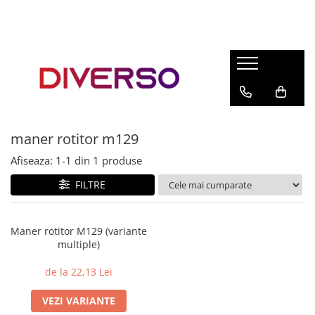
FILAMENTE 3D
PETG
PLA
ABS
maner rotitor m129
ASA
Afiseaza:
1-
1
din
1
produse
SILK
TPU
FILTRE
HIPS
PMMA
Maner rotitor M129 (variante
multiple)
MULTIMATERIAL
de la 22,13 Lei
VEZI VARIANTE