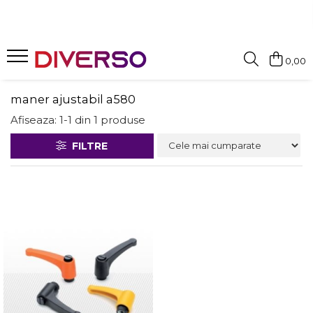
FILAMENTE 3D
0,00
PETG
PLA
maner ajustabil a580
ABS
Afiseaza:
1-
1
din
1
produse
ASA
FILTRE
SILK
TPU
HIPS
PMMA
MULTIMATERIAL