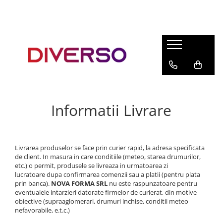
FILAMENTE 3D
PETG
PLA
ABS
ASA
Informatii Livrare
SILK
TPU
HIPS
Livrarea produselor se face prin curier rapid, la adresa specificata
de client. In masura in care conditiile (meteo, starea drumurilor,
PMMA
etc.) o permit, produsele se livreaza in urmatoarea zi
lucratoare dupa confirmarea comenzii sau a platii (pentru plata
MULTIMATERIAL
prin banca).
NOVA FORMA SRL
nu este raspunzatoare pentru
eventualele intarzieri datorate firmelor de curierat, din motive
obiective (supraaglomerari, drumuri inchise, conditii meteo
nefavorabile, e.t.c.)